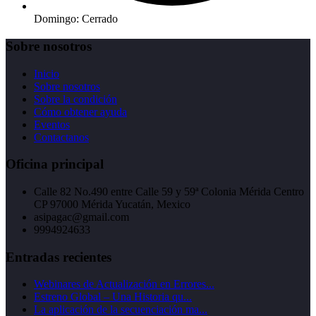
Domingo: Cerrado
Sobre nosotros
Inicio
Sobre nosotros
Sobre la condición
Cómo obtener ayuda
Eventos
Contactanos
Oficina principal
Calle 82 No.490 entre Calle 59 y 59ª Colonia Mérida Centro
CP 97000 Mérida Yucatán, Mexico
asipagac@gmail.com
9994924633
Entradas recientes
Webinares de Actualización en Errores...
Estreno Global – Una Historia qu...
La aplicación de la secuenciación ma...